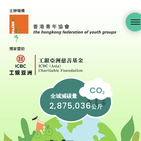
全城減碳量
2,875,036
公斤