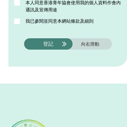
本人同意香港青年協會使用我的個人資料作會內
／或瀏覽青協各個網頁時，青協將可能
通訊及宣傳用途
向閣下收集個人資料，包括但不限於以
我已參閱並同意本網站條款及細則
下資料： 活動參加者／服務使用者：姓
名、電話號碼、手提電話號碼、地址、
電郵地址、出生日期、身份證號碼、監
登記
向右滑動
護人資料、就讀學校等。 僱員／兼職導
師／任何直接或間接受僱於青協之人
士：記錄在職位申請表上之各項個人資
料、薪金資料、 銀行戶口號碼、支薪紀
錄、公積金／強積金供款、請假紀錄、
培訓紀錄、醫療及申請津貼紀錄、工作
表現評估及紀律等。 服務提供者：姓
名、身份證號碼、電話號碼、地址、銀
行戶口號碼等。 投訴人：投訴人姓名、
電話、電郵、投訴內容、調查過程及結