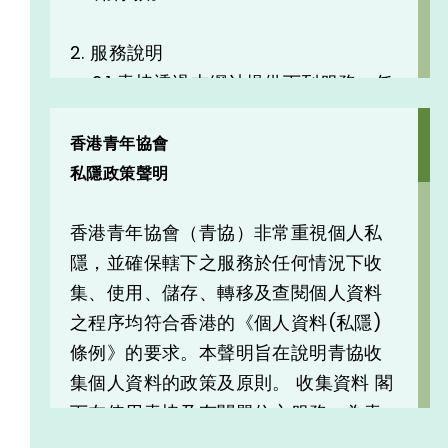
2. 服務說明
2.1 青協透過本網站提供下列服務：任
何人士均可隨時隨地瀏覽本網 站舉辦的
活動；所有已登記為本網站用戶，於登
香港青年協會
入後可於本網站輸入減碳記錄及獎賞兌
私隱政策聲明
換手續；
香港青年協會（青協）非常重視個人私
2.2 網上活動報名：成功於網上報名
隱，並確保轄下之服務於任何情況下收
後，即表示有關活動的參加資格已獲得
集、使用、儲存、轉移及查閱個人資料
正式確認，有關參加資格亦不能轉讓。
之程序均符合香港的《個人資料(私隱)
如報名人數不足，舉辦單位保留取消活
條例》的要求。本聲明旨在說明青協收
動的權利，以確保資源善用。
集個人資料的政策及原則。 收集資料 閣
下在使用青協及有關單位之服務、為青
協提供服務、受僱於青協、作出投訴及