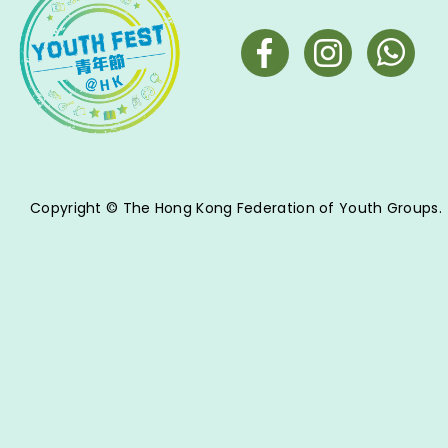
果等。 閣下有責任提供申請表格上列為
「必填」的資料，或啟動相關流程必須
提供的資料，否則青協有可能無法提供
閣下要求之服務。 使用資料 活動參加者
／服務使用者：有關資料用作參與活動
的相關用途、簽發收據、收集意見、資
料分析，及其他配合本會宗旨及使命的
Copyright © The Hong Kong Federation of Youth Groups.
事項。 僱員／兼職導師／任何直接或間
接受僱於青協之人士：有關資料將用作
招聘及人力資源管理用途，例如聘任、
支薪、工作調配、工作表現評估、紀律
等事宜。